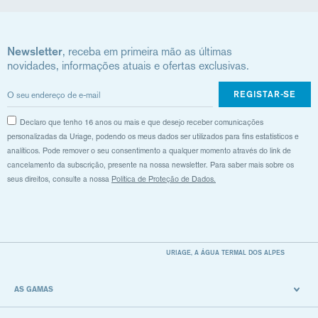
Newsletter
, receba em primeira mão as últimas
novidades, informações atuais e ofertas exclusivas.
REGISTAR-SE
Declaro que tenho 16 anos ou mais e que desejo receber comunicações
personalizadas da Uriage, podendo os meus dados ser utilizados para fins estatísticos e
analíticos. Pode remover o seu consentimento a qualquer momento através do link de
cancelamento da subscrição, presente na nossa newsletter. Para saber mais sobre os
seus direitos, consulte a nossa
Política de Proteção de Dados.
URIAGE, A ÁGUA TERMAL DOS ALPES
AS GAMAS