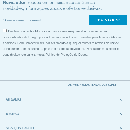
Newsletter
, receba em primeira mão as últimas
novidades, informações atuais e ofertas exclusivas.
REGISTAR-SE
Declaro que tenho 16 anos ou mais e que desejo receber comunicações
personalizadas da Uriage, podendo os meus dados ser utilizados para fins estatísticos e
analíticos. Pode remover o seu consentimento a qualquer momento através do link de
cancelamento da subscrição, presente na nossa newsletter. Para saber mais sobre os
seus direitos, consulte a nossa
Política de Proteção de Dados.
URIAGE, A ÁGUA TERMAL DOS ALPES
AS GAMAS
A MARCA
SERVIÇOS E APOIO