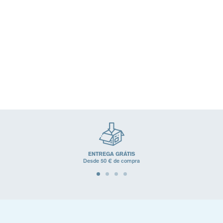
HYSÉAC -MAT GEL-
HYSÉAC - Gel SOS
CREME MATIFICANTE
secante
BRILHO, POROS DILATADOS
MANCHAS, MARCAS
(Cuidados para pele mista)
(Cuidados para pele mista)
19,99€
15,99€
(1)
(0)
ENTREGA GRÁTIS
Desde 50 € de compra