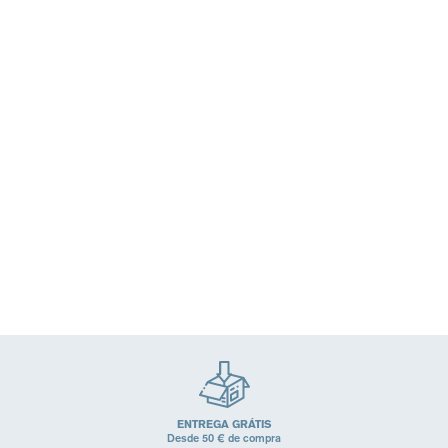
SÉRUM BOOSTER H.A.
Novo Sérum Renovador
Booster anti-imperfeições
SÉRUM HIDRATANTE – 24H
HIDRATAÇÃO**,
ALISA, REFINA, DIMINUI OS
LUMINOSIDADE
POROS
(Cuidados para pele mista,
Cuidados para pele normal a seca,
(Cuidados para pele mista)
Cuidados para pele normal a
mista)
26,99€
(0)
27,79€
(5)
ENTREGA GRÁTIS
Desde 50 € de compra