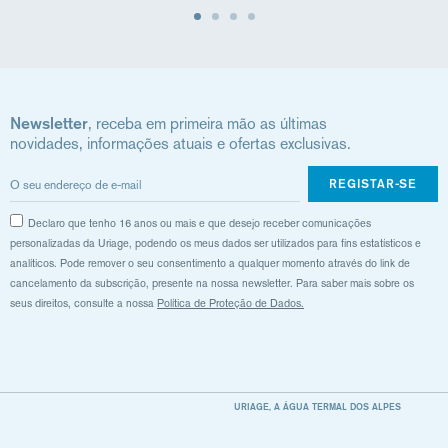
Newsletter
, receba em primeira mão as últimas
novidades, informações atuais e ofertas exclusivas.
REGISTAR-SE
Declaro que tenho 16 anos ou mais e que desejo receber comunicações
personalizadas da Uriage, podendo os meus dados ser utilizados para fins estatísticos e
analíticos. Pode remover o seu consentimento a qualquer momento através do link de
cancelamento da subscrição, presente na nossa newsletter. Para saber mais sobre os
seus direitos, consulte a nossa
Política de Proteção de Dados.
URIAGE, A ÁGUA TERMAL DOS ALPES