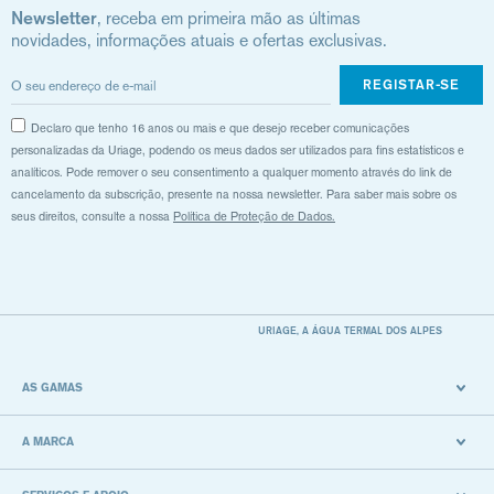
Newsletter
, receba em primeira mão as últimas
novidades, informações atuais e ofertas exclusivas.
REGISTAR-SE
Declaro que tenho 16 anos ou mais e que desejo receber comunicações
personalizadas da Uriage, podendo os meus dados ser utilizados para fins estatísticos e
analíticos. Pode remover o seu consentimento a qualquer momento através do link de
cancelamento da subscrição, presente na nossa newsletter. Para saber mais sobre os
seus direitos, consulte a nossa
Política de Proteção de Dados.
URIAGE, A ÁGUA TERMAL DOS ALPES
AS GAMAS
A MARCA