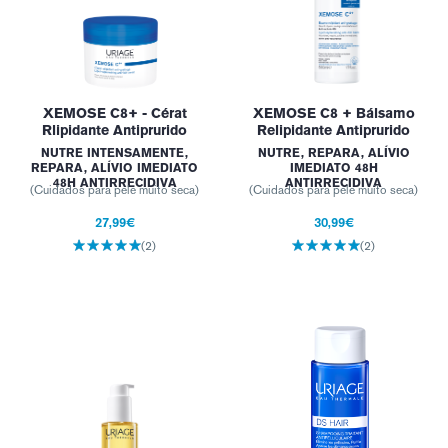
XEMOSE C8+ - Cérat
XEMOSE C8 + Bálsamo
Rlipidante Antiprurido
Relipidante Antiprurido
NUTRE INTENSAMENTE,
NUTRE, REPARA, ALÍVIO
REPARA, ALÍVIO IMEDIATO
IMEDIATO 48H
48H ANTIRRECIDIVA
ANTIRRECIDIVA
(Cuidados para pele muito seca)
(Cuidados para pele muito seca)
27,99€
30,99€
(2)
(2)