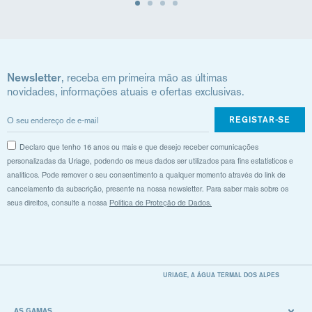
Newsletter
, receba em primeira mão as últimas
novidades, informações atuais e ofertas exclusivas.
REGISTAR-SE
Declaro que tenho 16 anos ou mais e que desejo receber comunicações
personalizadas da Uriage, podendo os meus dados ser utilizados para fins estatísticos e
analíticos. Pode remover o seu consentimento a qualquer momento através do link de
cancelamento da subscrição, presente na nossa newsletter. Para saber mais sobre os
seus direitos, consulte a nossa
Política de Proteção de Dados.
URIAGE, A ÁGUA TERMAL DOS ALPES
AS GAMAS