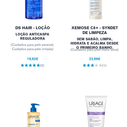
DS HAIR - LOÇẪO
XEMOSE C8+ - SYNDET
DE LIMPEZA
LOÇÃO ANTICASPA
REGULADORA
SEM SABÃO, LIMPA,
HIDRATA E ACALMA DESDE
(Cuidados para pele sensível,
O PRIMEIRO BANHO.
Cuidados para pele irritada)
(Cuidados para pele muito seca)
19,92€
23,99€
(0)
(1)