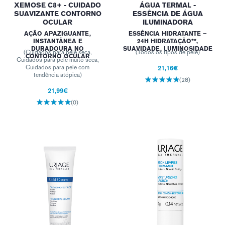
XEMOSE C8+ - CUIDADO
ÁGUA TERMAL -
SUAVIZANTE CONTORNO
ESSÊNCIA DE ÁGUA
OCULAR
ILUMINADORA
AÇÃO APAZIGUANTE,
ESSÊNCIA HIDRATANTE –
INSTANTÂNEA E
24H HIDRATAÇÃO**,
DURADOURA NO
SUAVIDADE, LUMINOSIDADE
(Cuidados para pele seca,
(Todos os tipos de pele)
CONTORNO OCULAR
Cuidados para pele muito seca,
Cuidados para pele com
21,16€
tendência atópica)
(28)
21,99€
(0)