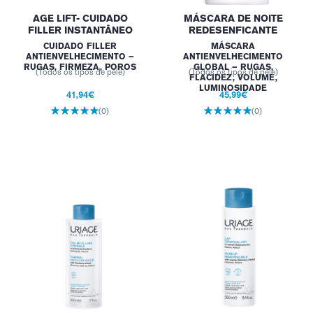
AGE LIFT- CUIDADO
MÁSCARA DE NOITE
FILLER INSTANTÂNEO
REDESENFICANTE
CUIDADO FILLER
MÁSCARA
ANTIENVELHECIMENTO –
ANTIENVELHECIMENTO
RUGAS, FIRMEZA, POROS
GLOBAL – RUGAS,
(Todos os tipos de pele)
(Todos os tipos de pele)
FLACIDEZ, VOLUME,
LUMINOSIDADE
41,94€
45,99€
(0)
(0)