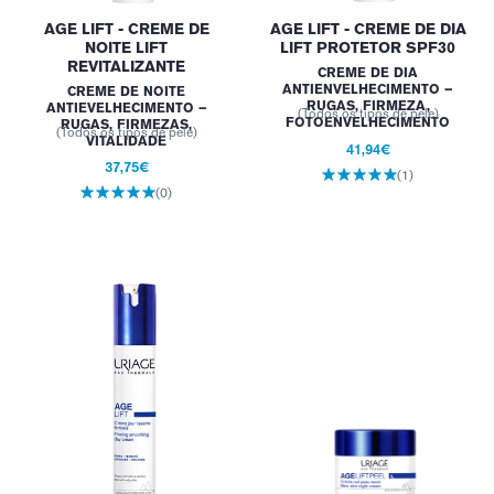
AGE LIFT - CREME DE
AGE LIFT - CREME DE DIA
NOITE LIFT
LIFT PROTETOR SPF30
REVITALIZANTE
CREME DE DIA
ANTIENVELHECIMENTO –
CREME DE NOITE
RUGAS, FIRMEZA,
ANTIEVELHECIMENTO –
(Todos os tipos de pele)
FOTOENVELHECIMENTO
RUGAS, FIRMEZAS,
(Todos os tipos de pele)
VITALIDADE
41,94€
37,75€
(1)
(0)