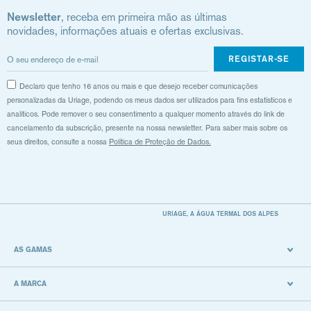
Newsletter
, receba em primeira mão as últimas
novidades, informações atuais e ofertas exclusivas.
REGISTAR-SE
Declaro que tenho 16 anos ou mais e que desejo receber comunicações
personalizadas da Uriage, podendo os meus dados ser utilizados para fins estatísticos e
analíticos. Pode remover o seu consentimento a qualquer momento através do link de
cancelamento da subscrição, presente na nossa newsletter. Para saber mais sobre os
seus direitos, consulte a nossa
Política de Proteção de Dados.
URIAGE, A ÁGUA TERMAL DOS ALPES
AS GAMAS
A MARCA