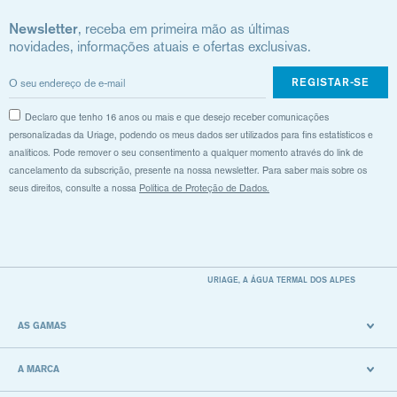
Newsletter
, receba em primeira mão as últimas
novidades, informações atuais e ofertas exclusivas.
REGISTAR-SE
Declaro que tenho 16 anos ou mais e que desejo receber comunicações
personalizadas da Uriage, podendo os meus dados ser utilizados para fins estatísticos e
analíticos. Pode remover o seu consentimento a qualquer momento através do link de
cancelamento da subscrição, presente na nossa newsletter. Para saber mais sobre os
seus direitos, consulte a nossa
Política de Proteção de Dados.
URIAGE, A ÁGUA TERMAL DOS ALPES
AS GAMAS
A MARCA