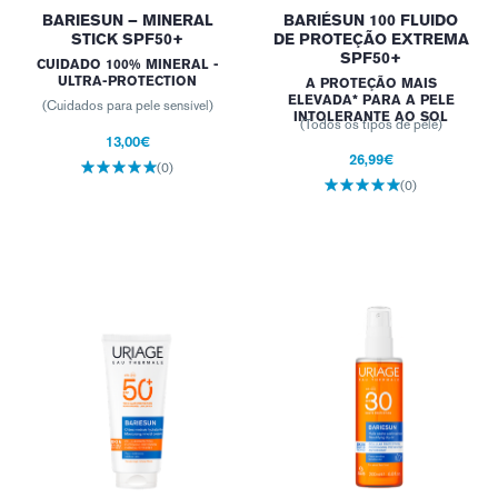
BARIESUN – MINERAL
BARIÉSUN 100 FLUIDO
STICK SPF50+
DE PROTEÇÃO EXTREMA
SPF50+
CUIDADO 100% MINERAL -
ULTRA-PROTECTION
A PROTEÇÃO MAIS
ELEVADA* PARA A PELE
(Cuidados para pele sensível)
INTOLERANTE AO SOL
(Todos os tipos de pele)
13,00€
26,99€
(0)
(0)