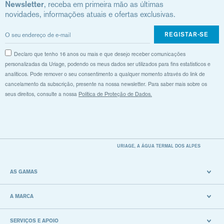
Newsletter
, receba em primeira mão as últimas
novidades, informações atuais e ofertas exclusivas.
REGISTAR-SE
Declaro que tenho 16 anos ou mais e que desejo receber comunicações
personalizadas da Uriage, podendo os meus dados ser utilizados para fins estatísticos e
analíticos. Pode remover o seu consentimento a qualquer momento através do link de
cancelamento da subscrição, presente na nossa newsletter. Para saber mais sobre os
seus direitos, consulte a nossa
Política de Proteção de Dados.
URIAGE, A ÁGUA TERMAL DOS ALPES
AS GAMAS
A MARCA
SERVIÇOS E APOIO