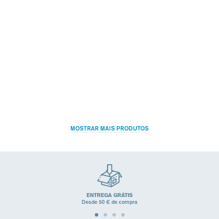
Toléderm CONTROL
ÁGUA TERMAL -
ESSÊNCIA DE ÁGUA
CUIDADO APAZIGUANTE-
ILUMINADORA
ELEVADA TOLERÂNCIA
ESSÊNCIA HIDRATANTE –
(Cuidados para pele sensível)
24H HIDRATAÇÃO**,
SUAVIDADE, LUMINOSIDADE
(Todos os tipos de pele)
26,28€
21,16€
(34)
(28)
MOSTRAR MAIS PRODUTOS
ENTREGA GRÁTIS
Desde 50 € de compra