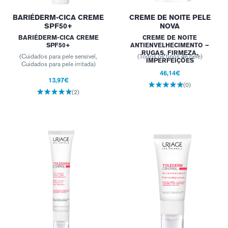
BARIÉDERM-CICA CREME
CREME DE NOITE PELE
SPF50+
NOVA
BARIÉDERM-CICA CREME
CREME DE NOITE
SPF50+
ANTIENVELHECIMENTO –
RUGAS, FIRMEZA,
(Cuidados para pele sensível,
(Todos os tipos de pele)
IMPERFEIÇÕES
Cuidados para pele irritada)
46,14€
13,97€
(0)
(2)