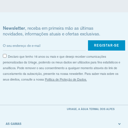
Newsletter
, receba em primeira mão as últimas
novidades, informações atuais e ofertas exclusivas.
REGISTAR-SE
Declaro que tenho 16 anos ou mais e que desejo receber comunicações
personalizadas da Uriage, podendo os meus dados ser utilizados para fins estatísticos e
analíticos. Pode remover o seu consentimento a qualquer momento através do link de
cancelamento da subscrição, presente na nossa newsletter. Para saber mais sobre os
seus direitos, consulte a nossa
Política de Proteção de Dados.
URIAGE, A ÁGUA TERMAL DOS ALPES
AS GAMAS