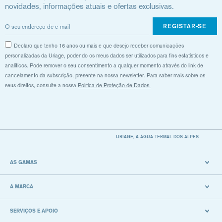
novidades, informações atuais e ofertas exclusivas.
REGISTAR-SE
Declaro que tenho 16 anos ou mais e que desejo receber comunicações
personalizadas da Uriage, podendo os meus dados ser utilizados para fins estatísticos e
analíticos. Pode remover o seu consentimento a qualquer momento através do link de
cancelamento da subscrição, presente na nossa newsletter. Para saber mais sobre os
seus direitos, consulte a nossa
Política de Proteção de Dados.
URIAGE, A ÁGUA TERMAL DOS ALPES
AS GAMAS
A MARCA
SERVIÇOS E APOIO