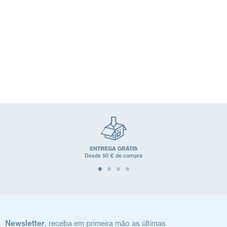
1º CUIDADO PÉRI-ORAL
1º COLD CREAM
CREME REPARADOR
CREME ULTRA NUTRITIVO
(Todos os tipos de pele)
(Todos os tipos de pele)
10,99€
13,99€
(0)
(0)
ENTREGA GRÁTIS
Desde 50 € de compra
Newsletter
, receba em primeira mão as últimas