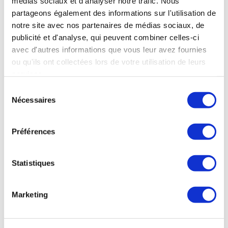
médias sociaux et d'analyser notre trafic. Nous
partageons également des informations sur l'utilisation de
notre site avec nos partenaires de médias sociaux, de
publicité et d'analyse, qui peuvent combiner celles-ci
avec d'autres informations que vous leur avez fournies
ou qu'ils ont collectées lors de votre utilisation de leurs
services.
HYSÉAC - 3-REGUL
HYSÉAC - HYDRA CREME
CUIDADO GLOBAL COM
DE LIMPEZA
Sélection
COR SPF30
APAZIGUANTE
Nécessaires
du
BORBULHAS, PONTOS
SECURA, DESCONFORTO,
consentement
NEGROS, BRILHO,
IMPUREZAS
VERMELHIDÃO
(Cuidados para pele mista)
(Cuidados para pele mista)
Préférences
20,99€
17,99€
(1)
(2)
Statistiques
Marketing