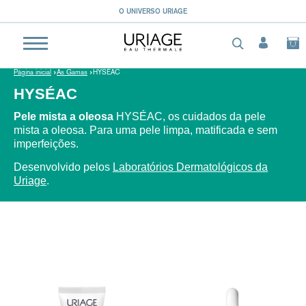
O UNIVERSO URIAGE
Página inicial
As Gamas
HYSÉAC
HYSÉAC
Pele mista a oleosa
HYSÉAC, os cuidados da pele
mista a oleosa.
Para uma pele limpa, matificada e sem
imperfeições.
Desenvolvido pelos
Laboratórios Dermatológicos da
Uriage
.