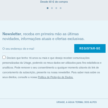
Desde 50 € de compra
Newsletter
, receba em primeira mão as últimas
novidades, informações atuais e ofertas exclusivas.
REGISTAR-SE
Declaro que tenho 16 anos ou mais e que desejo receber comunicações
personalizadas da Uriage, podendo os meus dados ser utilizados para fins estatísticos e
analíticos. Pode remover o seu consentimento a qualquer momento através do link de
cancelamento da subscrição, presente na nossa newsletter. Para saber mais sobre os
seus direitos, consulte a nossa
Política de Proteção de Dados.
URIAGE, A ÁGUA TERMAL DOS ALPES