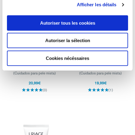
Afficher les détails
Autoriser tous les cookies
Autoriser la sélection
HYSÉAC - HYDRA CREME
HYSEAC – MÁSCARA
APAZIGUANTE
PURIFICANTE PEEL-OFF
Cookies nécéssaires
SECURA, DESCONFORTO
PONTOS NEGROS, POROS,
BRILHO
(Cuidados para pele mista)
(Cuidados para pele mista)
20,99€
19,99€
(0)
(1)