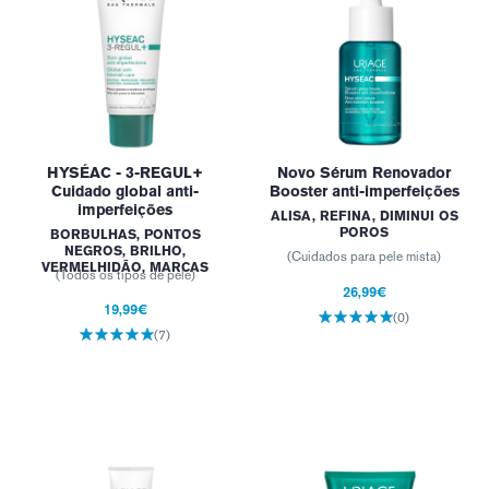
HYSÉAC - 3-REGUL+
Novo Sérum Renovador
Cuidado global anti-
Booster anti-imperfeições
imperfeições
ALISA, REFINA, DIMINUI OS
POROS
BORBULHAS, PONTOS
NEGROS, BRILHO,
(Cuidados para pele mista)
VERMELHIDÃO, MARCAS
(Todos os tipos de pele)
26,99€
19,99€
(0)
(7)