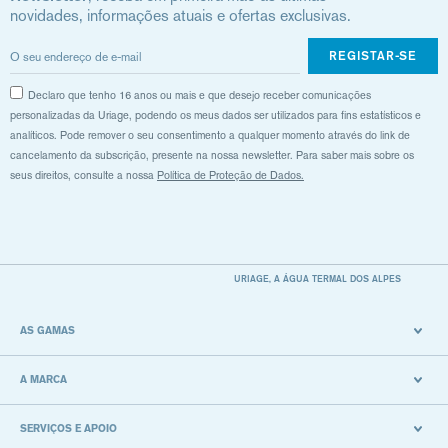
novidades, informações atuais e ofertas exclusivas.
REGISTAR-SE
Declaro que tenho 16 anos ou mais e que desejo receber comunicações
personalizadas da Uriage, podendo os meus dados ser utilizados para fins estatísticos e
analíticos. Pode remover o seu consentimento a qualquer momento através do link de
cancelamento da subscrição, presente na nossa newsletter. Para saber mais sobre os
seus direitos, consulte a nossa
Política de Proteção de Dados.
URIAGE, A ÁGUA TERMAL DOS ALPES
AS GAMAS
A MARCA
SERVIÇOS E APOIO