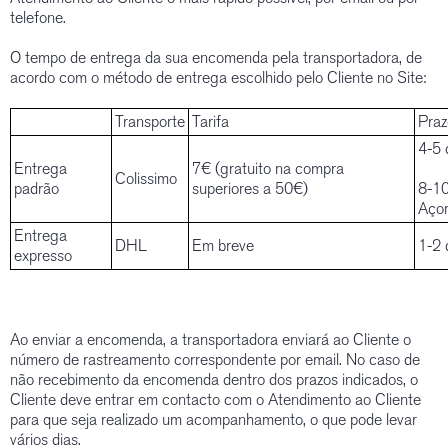
telefone.
O tempo de entrega da sua encomenda pela transportadora, de
acordo com o método de entrega escolhido pelo Cliente no Site:
Transporte
Tarifa
Praz
4-5 
Entrega
7€ (gratuito na compra
Colissimo
padrão
superiores a 50€)
8-10
Aço
Entrega
DHL
Em breve
1-2 
expresso
Ao enviar a encomenda, a transportadora enviará ao Cliente o
número de rastreamento correspondente por email. No caso de
não recebimento da encomenda dentro dos prazos indicados, o
Cliente deve entrar em contacto com o Atendimento ao Cliente
para que seja realizado um acompanhamento, o que pode levar
vários dias.