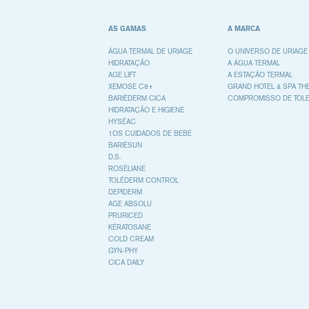
AS GAMAS
A MARCA
ÁGUA TERMAL DE URIAGE
O UNIVERSO DE URIAGE
HIDRATAÇÃO
A ÁGUA TERMAL
AGE LIFT
A ESTAÇÃO TERMAL
XEMOSE C8+
GRAND HOTEL & SPA TH
BARIÉDERM CICA
COMPROMISSO DE TOLE
HIDRATAÇÃO E HIGIENE
HYSÉAC
1OS CUIDADOS DE BEBÉ
BARIÉSUN
D.S.
ROSÉLIANE
TOLÉDERM CONTROL
DEPIDERM
AGE ABSOLU
PRURICED
KÉRATOSANE
COLD CREAM
GYN-PHY
CICA DAILY