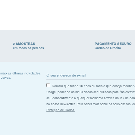
2 AMOSTRAS
PAGAMENTO SEGURO
em todos os pedidos
Cartao de Crédito
 mão as últimas novidades,
lusivas.
Declaro que tenho 16 anos ou mais e que desejo receber
Uriage, podendo os meus dados ser utilizados para fins estatís
seu consentimento a qualquer momento através do link de ca
na nossa newsletter. Para saber mais sobre os seus direitos, 
Proteção de Dados.