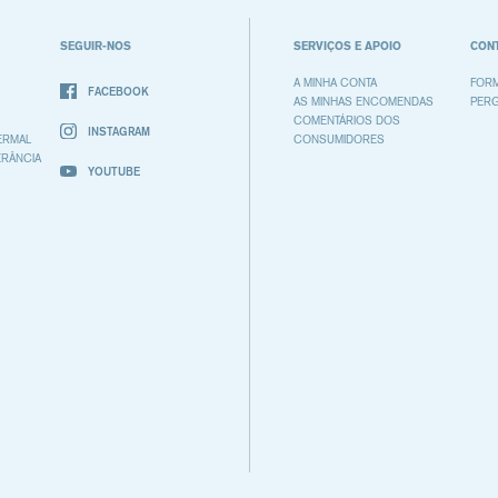
SEGUIR-NOS
SERVIÇOS E APOIO
CON
A MINHA CONTA
FORM
FACEBOOK
AS MINHAS ENCOMENDAS
PER
COMENTÁRIOS DOS
INSTAGRAM
ERMAL
CONSUMIDORES
RÂNCIA
YOUTUBE