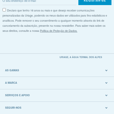
REGISTAR-SE
Declaro que tenho 16 anos ou mais e que desejo receber comunicações
personalizadas da Uriage, podendo os meus dados ser utilizados para fins estatísticos e
analíticos. Pode remover o seu consentimento a qualquer momento através do link de
cancelamento da subscrição, presente na nossa newsletter. Para saber mais sobre os
seus direitos, consulte a nossa
Política de Proteção de Dados.
URIAGE, A ÁGUA TERMAL DOS ALPES
AS GAMAS
A MARCA
SERVIÇOS E APOIO
SEGUIR-NOS