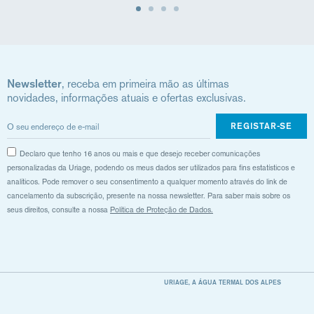
Newsletter
, receba em primeira mão as últimas
novidades, informações atuais e ofertas exclusivas.
REGISTAR-SE
Declaro que tenho 16 anos ou mais e que desejo receber comunicações
personalizadas da Uriage, podendo os meus dados ser utilizados para fins estatísticos e
analíticos. Pode remover o seu consentimento a qualquer momento através do link de
cancelamento da subscrição, presente na nossa newsletter. Para saber mais sobre os
seus direitos, consulte a nossa
Política de Proteção de Dados.
URIAGE, A ÁGUA TERMAL DOS ALPES