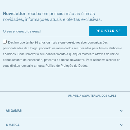
Newsletter
, receba em primeira mão as últimas
novidades, informações atuais e ofertas exclusivas.
REGISTAR-SE
Declaro que tenho 16 anos ou mais e que desejo receber comunicações
personalizadas da Uriage, podendo os meus dados ser utilizados para fins estatísticos e
analíticos. Pode remover o seu consentimento a qualquer momento através do link de
cancelamento da subscrição, presente na nossa newsletter. Para saber mais sobre os
seus direitos, consulte a nossa
Política de Proteção de Dados.
URIAGE, A ÁGUA TERMAL DOS ALPES
AS GAMAS
A MARCA