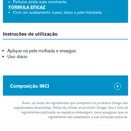
Perfume ainda mais envolvente
FÓRMULA EFICAZ
Com um acabamento suave, deixa a pele hidratada
Instruções de utilização
Aplique na pele molhada e enxagúe.
Uso diário
Composição INCI
Aviso: as listas de ingredientes que compõem os produtos Uriage são
regularmente atualizadas. Antes de utilizar um produto Uriage, leia a lista de
ingredientes publicada na respetiva embalagem, para assegurar que os
ingredientes são adaptados à sua utilização pessoal.