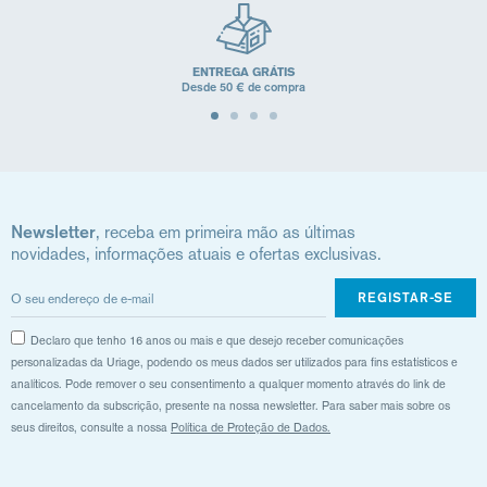
ENTREGA GRÁTIS
Desde 50 € de compra
Newsletter
, receba em primeira mão as últimas
novidades, informações atuais e ofertas exclusivas.
REGISTAR-SE
Declaro que tenho 16 anos ou mais e que desejo receber comunicações
personalizadas da Uriage, podendo os meus dados ser utilizados para fins estatísticos e
analíticos. Pode remover o seu consentimento a qualquer momento através do link de
cancelamento da subscrição, presente na nossa newsletter. Para saber mais sobre os
seus direitos, consulte a nossa
Política de Proteção de Dados.