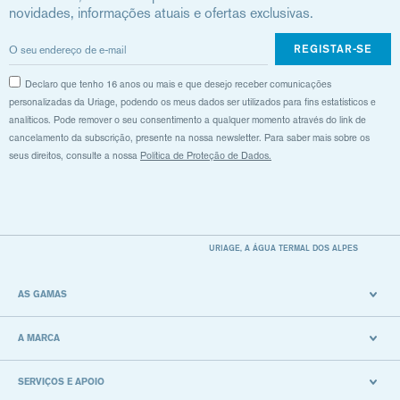
novidades, informações atuais e ofertas exclusivas.
REGISTAR-SE
Declaro que tenho 16 anos ou mais e que desejo receber comunicações
personalizadas da Uriage, podendo os meus dados ser utilizados para fins estatísticos e
analíticos. Pode remover o seu consentimento a qualquer momento através do link de
cancelamento da subscrição, presente na nossa newsletter. Para saber mais sobre os
seus direitos, consulte a nossa
Política de Proteção de Dados.
URIAGE, A ÁGUA TERMAL DOS ALPES
AS GAMAS
A MARCA
SERVIÇOS E APOIO