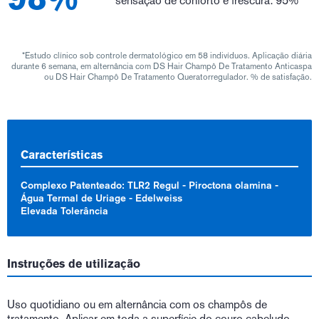
sensação de conforto e frescura: 95%*
*Estudo clínico sob controle dermatológico em 58 indivíduos. Aplicação diária
durante 6 semana, em alternância com DS Hair Champô De Tratamento Anticaspa
ou DS Hair Champô De Tratamento Queratorregulador. % de satisfação.
Características
Complexo Patenteado: TLR2 Regul - Piroctona olamina -
Água Termal de Uriage - Edelweiss
Elevada Tolerância
Instruções de utilização
Uso quotidiano ou em alternância com os champôs de
tratamento. Aplicar em toda a superfície do couro cabeludo,