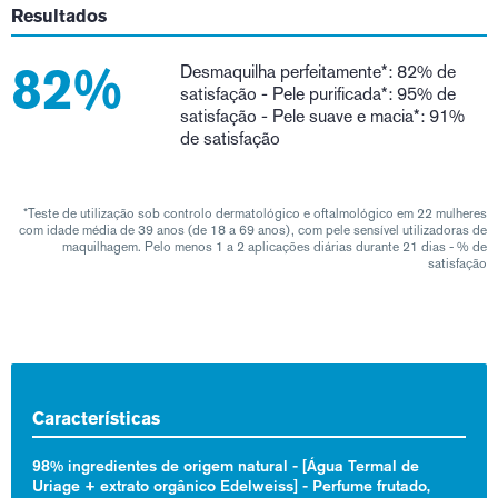
Resultados
82%
Desmaquilha perfeitamente*: 82% de
satisfação - Pele purificada*: 95% de
satisfação - Pele suave e macia*: 91%
de satisfação
*Teste de utilização sob controlo dermatológico e oftalmológico em 22 mulheres
com idade média de 39 anos (de 18 a 69 anos), com pele sensível utilizadoras de
maquilhagem. Pelo menos 1 a 2 aplicações diárias durante 21 dias - % de
satisfação
Características
98% ingredientes de origem natural - [Água Termal de
Uriage + extrato orgânico Edelweiss] - Perfume frutado,