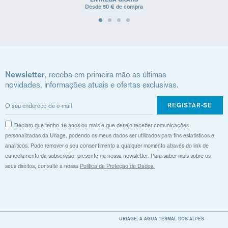
Desde 50 € de compra
Newsletter
, receba em primeira mão as últimas
novidades, informações atuais e ofertas exclusivas.
REGISTAR-SE
Declaro que tenho 16 anos ou mais e que desejo receber comunicações
personalizadas da Uriage, podendo os meus dados ser utilizados para fins estatísticos e
analíticos. Pode remover o seu consentimento a qualquer momento através do link de
cancelamento da subscrição, presente na nossa newsletter. Para saber mais sobre os
seus direitos, consulte a nossa
Política de Proteção de Dados.
URIAGE, A ÁGUA TERMAL DOS ALPES