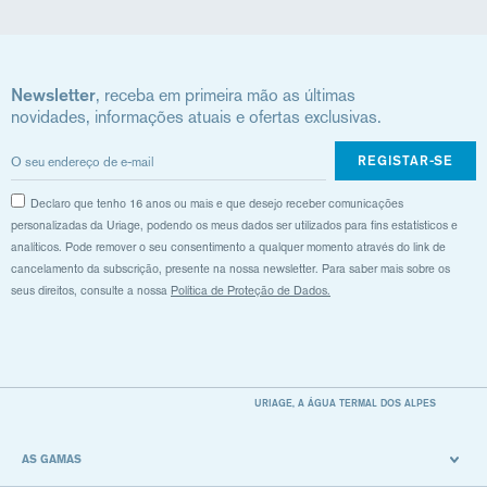
Newsletter
, receba em primeira mão as últimas
novidades, informações atuais e ofertas exclusivas.
REGISTAR-SE
Declaro que tenho 16 anos ou mais e que desejo receber comunicações
personalizadas da Uriage, podendo os meus dados ser utilizados para fins estatísticos e
analíticos. Pode remover o seu consentimento a qualquer momento através do link de
cancelamento da subscrição, presente na nossa newsletter. Para saber mais sobre os
seus direitos, consulte a nossa
Política de Proteção de Dados.
URIAGE, A ÁGUA TERMAL DOS ALPES
AS GAMAS