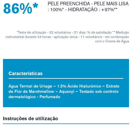
86%*
PELE PREENCHIDA - PELE MAIS LISA
: 100%* - HIDRATAÇÃO : +97%**
*Teste de utilização - 22 voluntários - 21 dias: % de satisfação
** Medição
instrumental durante 24 horas - aplicação única - 11 voluntários - em combinação
com o Creme de Água
Características
Água Termal de Uriage – 1.5% Ácido Hialurónico – Extrato
de Flor de Marshmallow – Aquaxyl – Testado sob controlo
dermatológico - Perfumado
Instruções de utilização