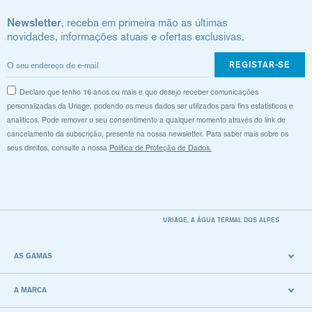
Newsletter
, receba em primeira mão as últimas
novidades, informações atuais e ofertas exclusivas.
REGISTAR-SE
Declaro que tenho 16 anos ou mais e que desejo receber comunicações
personalizadas da Uriage, podendo os meus dados ser utilizados para fins estatísticos e
analíticos. Pode remover o seu consentimento a qualquer momento através do link de
cancelamento da subscrição, presente na nossa newsletter. Para saber mais sobre os
seus direitos, consulte a nossa
Política de Proteção de Dados.
URIAGE, A ÁGUA TERMAL DOS ALPES
AS GAMAS
A MARCA