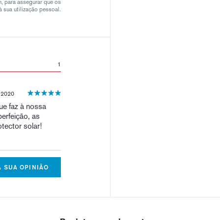
m, para assegurar que os
 sua utilização pessoal.
1
 2020
ue faz à nossa
erfeição, as
ector solar!
A SUA OPINIÃO