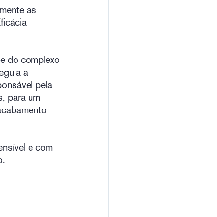
amente as
ficácia
 e do complexo
egula a
sponsável pela
s, para um
, acabamento
ensível e com
o.