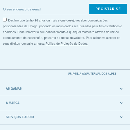
REGISTAR-SE
Declaro que tenho 16 anos ou mais e que desejo receber comunicações
personalizadas da Uriage, podendo os meus dados ser utilizados para fins estatísticos e
analíticos. Pode remover o seu consentimento a qualquer momento através do link de
cancelamento da subscrição, presente na nossa newsletter. Para saber mais sobre os
seus direitos, consulte a nossa
Política de Proteção de Dados.
URIAGE, A ÁGUA TERMAL DOS ALPES
AS GAMAS
A MARCA
SERVIÇOS E APOIO